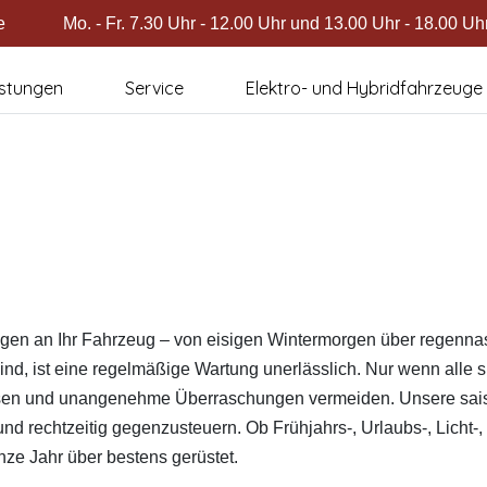
e
Mo. - Fr. 7.30 Uhr - 12.00 Uhr und 13.00 Uhr - 18.00 Uh
istungen
Service
Elektro- und Hybridfahrzeuge
ungen an Ihr Fahrzeug – von eisigen Wintermorgen über regenna
ind, ist eine regelmäßige Wartung unerlässlich. Nur wenn alle
rlassen und unangenehme Überraschungen vermeiden. Unsere sai
d rechtzeitig gegenzusteuern. Ob Frühjahrs-, Urlaubs-, Licht-, 
ze Jahr über bestens gerüstet.