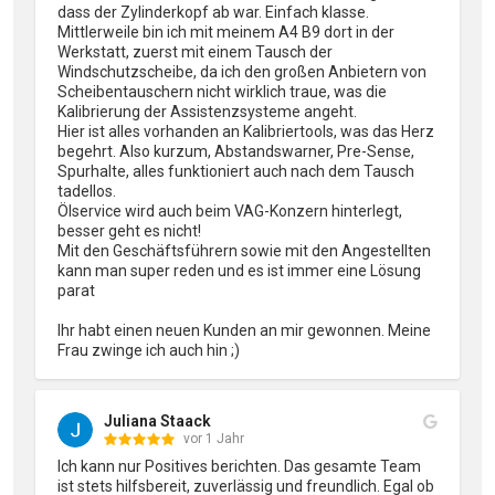
dass der Zylinderkopf ab war. Einfach klasse.

Mittlerweile bin ich mit meinem A4 B9 dort in der 
Werkstatt, zuerst mit einem Tausch der 
Windschutzscheibe, da ich den großen Anbietern von 
Scheibentauschern nicht wirklich traue, was die 
Kalibrierung der Assistenzsysteme angeht.

Hier ist alles vorhanden an Kalibriertools, was das Herz 
begehrt. Also kurzum, Abstandswarner, Pre-Sense, 
Spurhalte, alles funktioniert auch nach dem Tausch 
tadellos.

Ölservice wird auch beim VAG-Konzern hinterlegt, 
besser geht es nicht!

Mit den Geschäftsführern sowie mit den Angestellten 
kann man super reden und es ist immer eine Lösung 
parat

Ihr habt einen neuen Kunden an mir gewonnen. Meine 
Frau zwinge ich auch hin ;)
Juliana Staack
vor 1 Jahr
Ich kann nur Positives berichten. Das gesamte Team 
ist stets hilfsbereit, zuverlässig und freundlich. Egal ob 