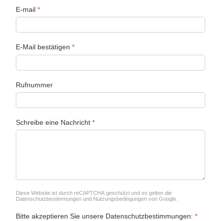
E-mail
*
E-Mail bestätigen
*
Rufnummer
Schreibe eine Nachricht
*
reCAPTCHA
*
Diese Website ist durch reCAPTCHA geschützt und es gelten die
Datenschutzbestimmungen
und
Nutzungsbedingungen
von Google.
Bitte akzeptieren Sie unsere Datenschutzbestimmungen:
*